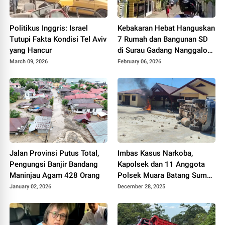
Politikus Inggris: Israel
Kebakaran Hebat Hanguskan
Tutupi Fakta Kondisi Tel Aviv
7 Rumah dan Bangunan SD
yang Hancur
di Surau Gadang Nanggalo
Padang
March 09, 2026
February 06, 2026
Jalan Provinsi Putus Total,
Imbas Kasus Narkoba,
Pengungsi Banjir Bandang
Kapolsek dan 11 Anggota
Maninjau Agam 428 Orang
Polsek Muara Batang Sumut
Dicopot
January 02, 2026
December 28, 2025