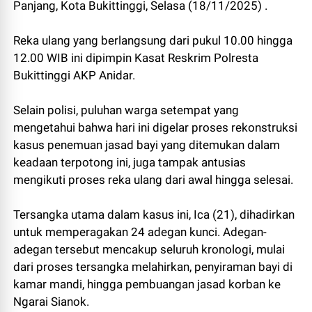
Panjang, Kota Bukittinggi, Selasa (18/11/2025) .
Reka ulang yang berlangsung dari pukul 10.00 hingga
12.00 WIB ini dipimpin Kasat Reskrim Polresta
Bukittinggi AKP Anidar.
Selain polisi, puluhan warga setempat yang
mengetahui bahwa hari ini digelar proses rekonstruksi
kasus penemuan jasad bayi yang ditemukan dalam
keadaan terpotong ini, juga tampak antusias
mengikuti proses reka ulang dari awal hingga selesai.
Tersangka utama dalam kasus ini, Ica (21), dihadirkan
untuk memperagakan 24 adegan kunci. Adegan-
adegan tersebut mencakup seluruh kronologi, mulai
dari proses tersangka melahirkan, penyiraman bayi di
kamar mandi, hingga pembuangan jasad korban ke
Ngarai Sianok.