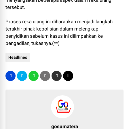
menyangsikan beberapa aspek dalam reka ulang
tersebut.
Proses reka ulang ini diharapkan menjadi langkah
terakhir pihak kepolisian dalam melengkapi
penyidikan sebelum kasus ini dilimpahkan ke
pengadilan, tukasnya.(**)
Headlines
gosumatera