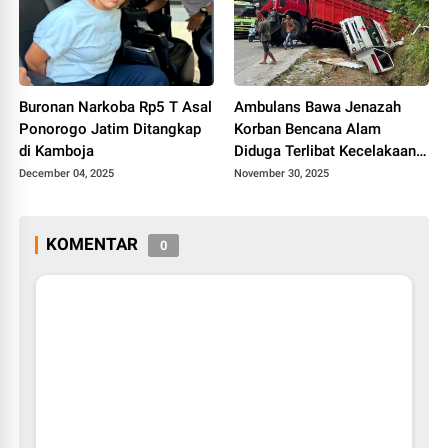
Buronan Narkoba Rp5 T Asal
Ambulans Bawa Jenazah
Ponorogo Jatim Ditangkap
Korban Bencana Alam
di Kamboja
Diduga Terlibat Kecelakaan
Beruntun di Sitinjau Lauik
December 04, 2025
November 30, 2025
KOMENTAR
0