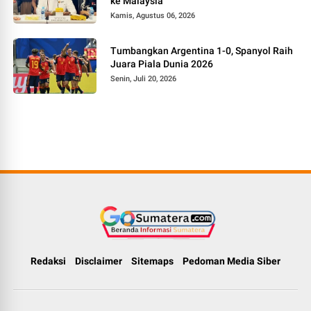
ke Malaysia
Kamis, Agustus 06, 2026
Tumbangkan Argentina 1-0, Spanyol Raih
Juara Piala Dunia 2026
Senin, Juli 20, 2026
Redaksi
Disclaimer
Sitemaps
Pedoman Media Siber