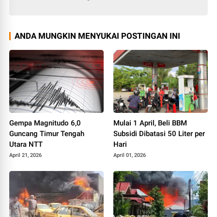
ANDA MUNGKIN MENYUKAI POSTINGAN INI
Gempa Magnitudo 6,0
Mulai 1 April, Beli BBM
Guncang Timur Tengah
Subsidi Dibatasi 50 Liter per
Utara NTT
Hari
April 21, 2026
April 01, 2026