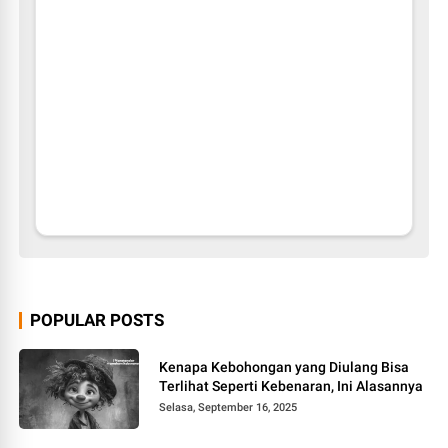
POPULAR POSTS
Kenapa Kebohongan yang Diulang Bisa
Terlihat Seperti Kebenaran, Ini Alasannya
Selasa, September 16, 2025