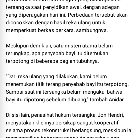
tersangka saat penyidikan awal, dengan adegan
yang diperagakan hari ini. Perbedaan tersebut akan
dicocokkan dengan hasil reka ulang untuk
memperkuat berkas perkara, sambungnya.
Meskipun demikian, satu misteri utama belum
terungkap, apa penyebab bayi itu ditemukan
terpotong di beberapa bagian tubuhnya.
"Dari reka ulang yang dilakukan, kami belum
menemukan titik terang penyebab bayi itu terpotong.
Sampai saat ini tersangka belum mengakui bahwa
bayi itu dipotong sebelum dibuang," tambah Anidar.
Di sisi lain, penasihat hukum tersangka, Jon Hendri,
menyatakan kliennya bersikap sangat kooperatif
selama proses rekonstruksi berlangsung, meskipun ia