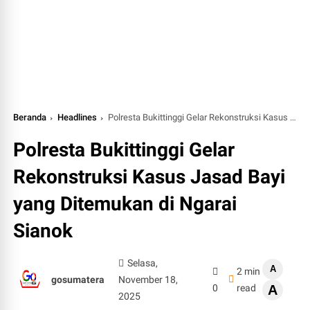
Beranda
Headlines
Polresta Bukittinggi Gelar Rekonstruksi Kasus Jasad Bayi yang Ditemukan di Ngarai Sianok
Polresta Bukittinggi Gelar
Rekonstruksi Kasus Jasad Bayi
yang Ditemukan di Ngarai
Sianok
Selasa,
A
2 min
gosumatera
November 18,
0
read
A
2025