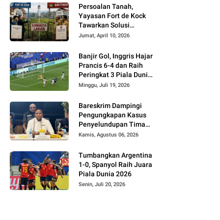
Persoalan Tanah,
Yayasan Fort de Kock
Tawarkan Solusi
Alternatif Kepada
Jumat, April 10, 2026
Pemko Bukittinggi
Banjir Gol, Inggris Hajar
Prancis 6-4 dan Raih
Peringkat 3 Piala Dunia
2026
Minggu, Juli 19, 2026
Bareskrim Dampingi
Pengungkapan Kasus
Penyelundupan Timah
dari Babel ke Malaysia
Kamis, Agustus 06, 2026
Tumbangkan Argentina
1-0, Spanyol Raih Juara
Piala Dunia 2026
Senin, Juli 20, 2026