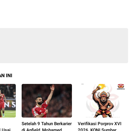
N INI
Setelah 9 Tahun Berkarier
Verifikasi Porprov XVI
l Usai
di Anfield, Mohamed
2026, KONI Sumbar