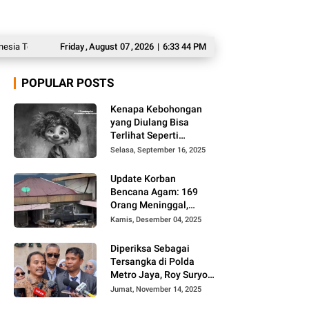
ingkir dari Ajang AFF 2026
Friday
,
August
07
Langgar Disiplin dan Terlibat Tindak Pidana, B
,
2026
|
6:33 45 PM
POPULAR POSTS
Kenapa Kebohongan
yang Diulang Bisa
Terlihat Seperti
Kebenaran, Ini
Selasa, September 16, 2025
Alasannya
Update Korban
Bencana Agam: 169
Orang Meninggal,
Belum Ditemukan 86
Kamis, Desember 04, 2025
Orang
Diperiksa Sebagai
Tersangka di Polda
Metro Jaya, Roy Suryo
Cs Tidak Ditahan
Jumat, November 14, 2025