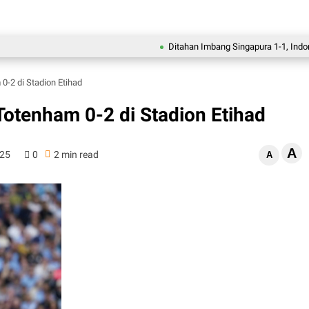
Ditahan Imbang Singapura 1-1, Indonesia Ters
0-2 di Stadion Etihad
Totenham 0-2 di Stadion Etihad
A
025
0
2 min read
A