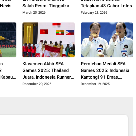
 Nevis 4
Salah Resmi Tinggalkan
Tetapkan 48 Cabor Lolos
Liverpool
March 25, 2026
February 21, 2026
an
Klasemen Akhir SEA
Perolehan Medali SEA
S
Games 2025: Thailand
Games 2025: Indonesia
, Kabau
Juara, Indonesia Runner
Kantongi 91 Emas,
can
Up
Amankan Posisi Kedua
December 20, 2025
December 19, 2025