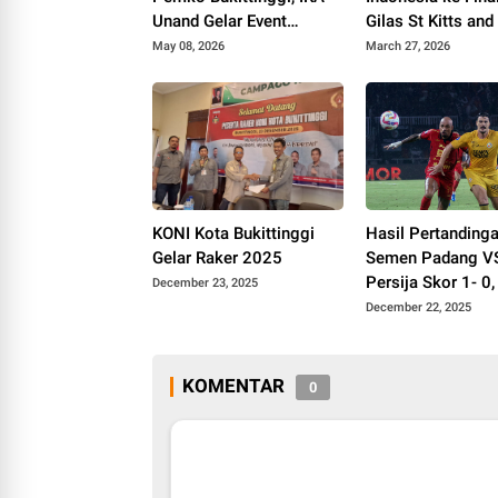
Unand Gelar Event
Gilas St Kitts and
Internasional Jam
- 0
May 08, 2026
March 27, 2026
Gadang Fun Run 2026
KONI Kota Bukittinggi
Hasil Pertanding
Gelar Raker 2025
Semen Padang V
Persija Skor 1- 0
December 23, 2025
Sirah Seruduk Ma
December 22, 2025
Kemayoran
KOMENTAR
0