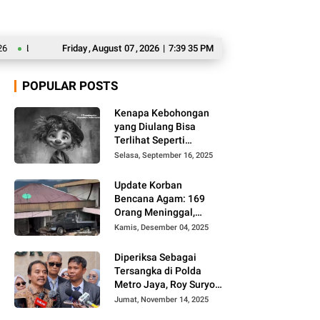
Langgar Disiplin dan Terlibat Tindak Pidana, BGN akan Pecat 66 Kepala SPPG
Friday
,
August
07
,
2026
|
7:39 36 PM
POPULAR POSTS
Kenapa Kebohongan
yang Diulang Bisa
Terlihat Seperti
Kebenaran, Ini
Selasa, September 16, 2025
Alasannya
Update Korban
Bencana Agam: 169
Orang Meninggal,
Belum Ditemukan 86
Kamis, Desember 04, 2025
Orang
Diperiksa Sebagai
Tersangka di Polda
Metro Jaya, Roy Suryo
Cs Tidak Ditahan
Jumat, November 14, 2025