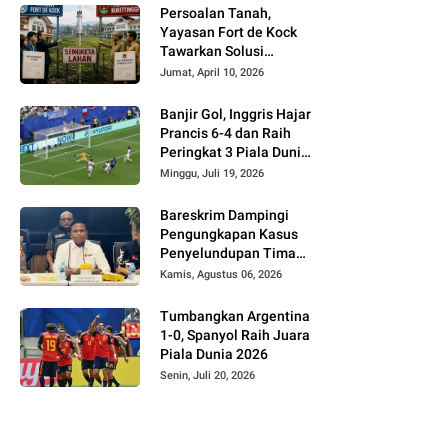
Persoalan Tanah,
Yayasan Fort de Kock
Tawarkan Solusi
Alternatif Kepada
Jumat, April 10, 2026
Pemko Bukittinggi
Banjir Gol, Inggris Hajar
Prancis 6-4 dan Raih
Peringkat 3 Piala Dunia
2026
Minggu, Juli 19, 2026
Bareskrim Dampingi
Pengungkapan Kasus
Penyelundupan Timah
dari Babel ke Malaysia
Kamis, Agustus 06, 2026
Tumbangkan Argentina
1-0, Spanyol Raih Juara
Piala Dunia 2026
Senin, Juli 20, 2026